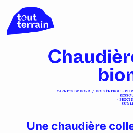
Chaudière
bio
CARNETS DE BORD
/
BOIS ÉNERGIE - PIE
RESSOU
< PRÉCÉ
SUR L
Une chaudière coll