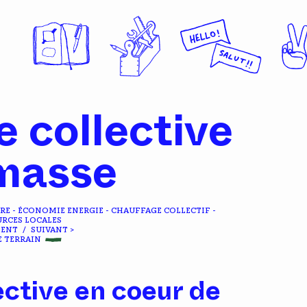
 collective
masse
RRE - ÉCONOMIE ENERGIE - CHAUFFAGE COLLECTIF -
RCES LOCALES
DENT
/
SUIVANT >
E TERRAIN
ective en coeur de