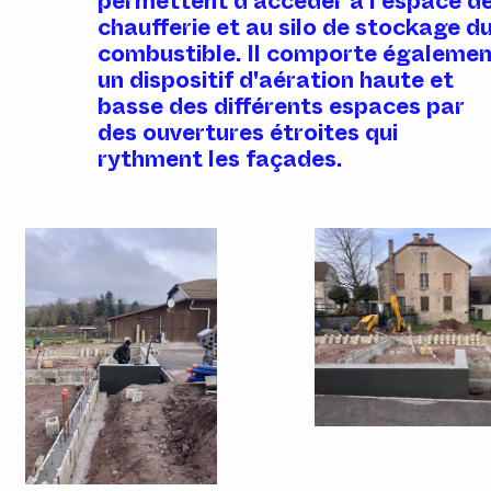
permettent d’accéder à l'espace d
chaufferie et au silo de stockage d
combustible. Il comporte égaleme
un dispositif d'aération haute et
basse des différents espaces par
des ouvertures étroites qui
rythment les façades.