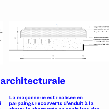
 architecturale
La maçonnerie est réalisée en
i
parpaings recouverts d'enduit à la