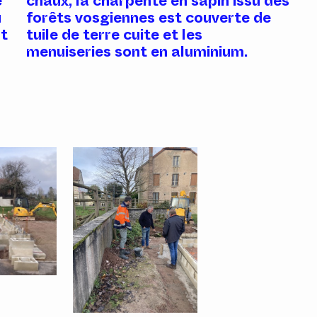
e
chaux, la charpente en sapin issu des
u
forêts vosgiennes est couverte de
nt
tuile de terre cuite et les
menuiseries sont en aluminium.