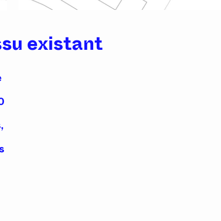
ssu existant
e
0
,
s