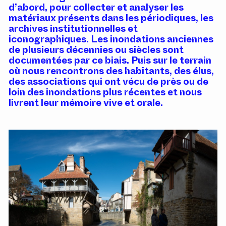
d’abord, pour collecter et analyser les
matériaux présents dans les périodiques, les
archives institutionnelles et
iconographiques. Les inondations anciennes
de plusieurs décennies ou siècles sont
documentées par ce biais. Puis sur le terrain
où nous rencontrons des habitants, des élus,
des associations qui ont vécu de près ou de
loin des inondations plus récentes et nous
livrent leur mémoire vive et orale.